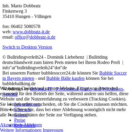
Inh. Mario Dobbratz
Finkenweg 3
35410 Hungen - Villingen
fon: 06402 5080578
web:
www.dobbratz-it.de
email:
office@dobbratz-it.de
Switch to Desktop Version
© Bullridingverleih24 - Dominik Liebehenz | Bullriding
deutschlandweit zum fairen Preis mieten bei Ihrem Rodeo Profi |
info"at"bullridingverleih24"dot"de
Bei unserem Partner bubblesoccer24.de können Sie
Bubble Soccer
in Bayern mieten
- und
Bubble Bälle kaufen
können Sie bei
bubbleballking.de
Wir nutzen Cookies auf unserer Website. Einige von ihnen sind
Webdesign by
dobbratz-IT - Professional Grafic- and Webdesign-
essenziell für den Betrieb der Seite, während andere uns helfen, diese
Agentur
Website und die Nutzererfahrung zu verbessern (Tracking Cookies).
Informationen
Sie können selbst entscheiden, ob Sie die Cookies zulassen möchten.
Über uns
Bitte beachten Sie, dass bei einer Ablehnung womöglich nicht mehr
Galerie
alle Funktionalitäten der Seite zur Verfügung stehen.
Preise
Akzeptieren
Ablehnen
Referenzen
Weitere Informationen
Impressum