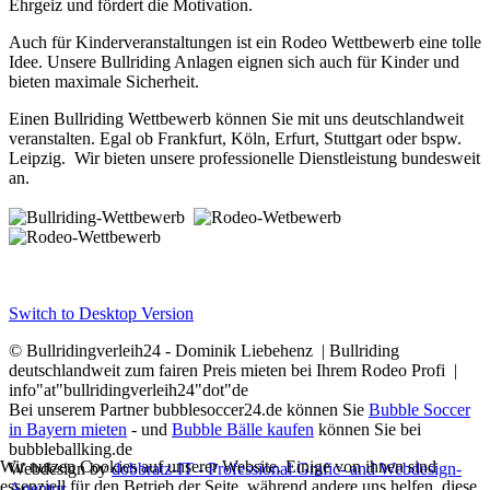
Ehrgeiz und fördert die Motivation.
Auch für Kinderveranstaltungen ist ein Rodeo Wettbewerb eine tolle
Idee. Unsere Bullriding Anlagen eignen sich auch für Kinder und
bieten maximale Sicherheit.
Einen Bullriding Wettbewerb können Sie mit uns deutschlandweit
veranstalten. Egal ob Frankfurt, Köln, Erfurt, Stuttgart oder bspw.
Leipzig. Wir bieten unsere professionelle Dienstleistung bundesweit
an.
Switch to Desktop Version
© Bullridingverleih24 - Dominik Liebehenz | Bullriding
deutschlandweit zum fairen Preis mieten bei Ihrem Rodeo Profi |
info"at"bullridingverleih24"dot"de
Bei unserem Partner bubblesoccer24.de können Sie
Bubble Soccer
in Bayern mieten
- und
Bubble Bälle kaufen
können Sie bei
bubbleballking.de
Wir nutzen Cookies auf unserer Website. Einige von ihnen sind
Webdesign by
dobbratz-IT - Professional Grafic- and Webdesign-
essenziell für den Betrieb der Seite, während andere uns helfen, diese
Agentur